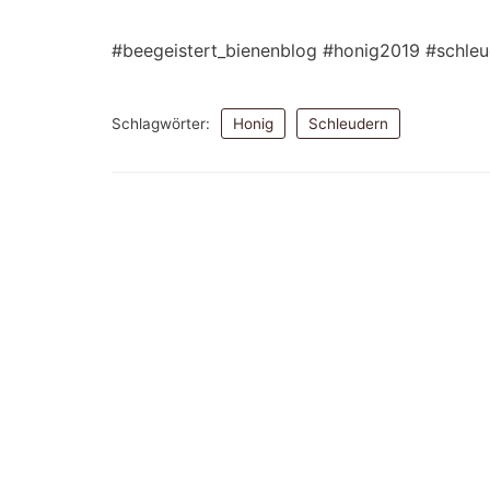
#beegeistert_bienenblog #honig2019 #schle
Schlagwörter:
Honig
Schleudern